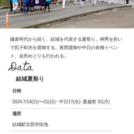
鎌倉時代から続く、結城を代表する夏祭り。神輿を担い
で氏子町内を渡御する。夜間渡御や中日の各種イベン
ト、会所めぐりも行われる。
Data
結城夏祭り
日時
2024.7/14(日)〜21(日)･ 中日17(水)･夏越祭 31(月)
場所
結城駅北部市街地