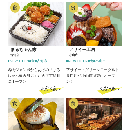
食
食
まるちゃん家
アサイー工房
古河店
小山店
#NEW OPEN
#食
#古河市
#NEW OPEN
#食
#小山市
名物ジャンボからあげの「まる
アサイー・グリークヨーグルト
ちゃん家古河店」が古河市緑町
専門店が小山市城東にオープ
にオープン!!
ン！
click >
click >
食
食