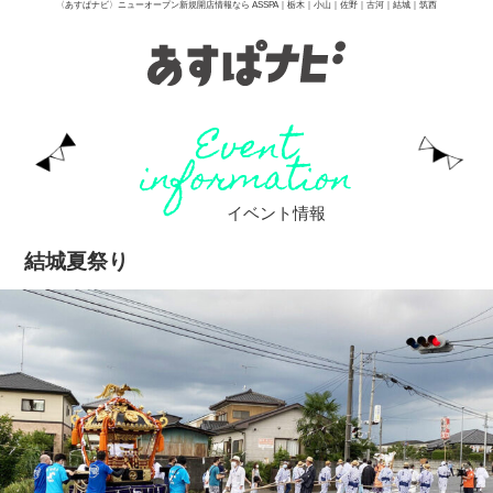
〈あすぱナビ〉ニューオープン新規開店情報なら ASSPA｜栃木｜小山｜佐野｜古河｜結城｜筑西
Event
information
イベント情報
結城夏祭り