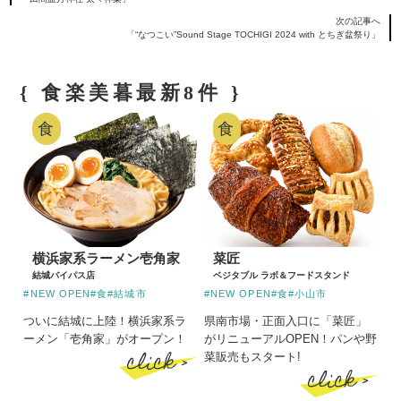
次の記事へ
「“なつこい”Sound Stage TOCHIGI 2024 with とちぎ盆祭り」
{ 食楽美暮最新8件 }
食
食
横浜家系ラーメン壱角家
菜匠
結城バイパス店
ベジタブル ラボ＆フードスタンド
#NEW OPEN
#食
#結城市
#NEW OPEN
#食
#小山市
ついに結城に上陸！横浜家系ラ
県南市場・正面入口に「菜匠」
ーメン「壱角家」がオープン！
がリニューアルOPEN！パンや野
click >
菜販売もスタート!
click >