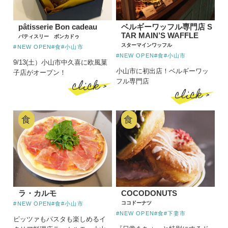
pâtisserie Bon cadeau
ベルギーワッフル専門店 S
TAR MAIN’S WAFFLE
パティスリー ボンカドゥ
スターマインワッフル
#NEW OPEN
#食
#小山市
#NEW OPEN
#食
#小山市
9/13(土）小山市中久喜に欧風菓
小山市に初出店！ベルギーワッ
子店がオープン！
click >
フル専門店
click >
食
食
ラ・カルモ
COCODONUTS
ココドーナツ
#NEW OPEN
#食
#小山市
#NEW OPEN
#食
#下妻市
ピッツァもパスタも楽しめるイ