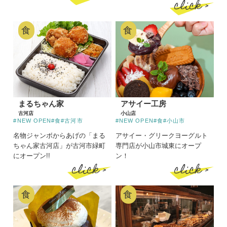
click >
食
食
まるちゃん家
アサイー工房
古河店
小山店
#NEW OPEN
#食
#古河市
#NEW OPEN
#食
#小山市
名物ジャンボからあげの「まる
アサイー・グリークヨーグルト
ちゃん家古河店」が古河市緑町
専門店が小山市城東にオープ
にオープン!!
ン！
click >
click >
食
食