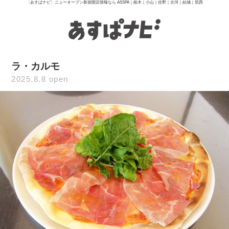
〈あすぱナビ〉ニューオープン新規開店情報なら ASSPA｜栃木｜小山｜佐野｜古河｜結城｜筑西
ラ・カルモ
2025.8.8 open