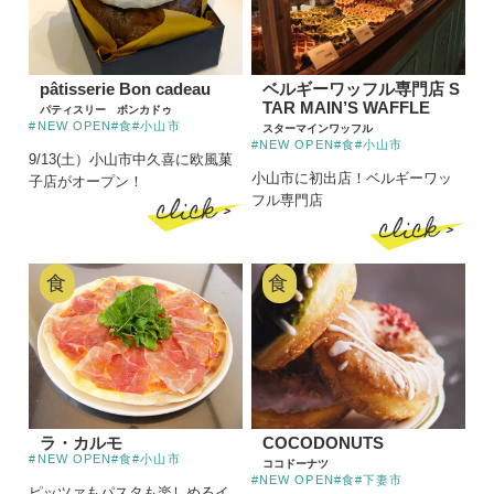
pâtisserie Bon cadeau
ベルギーワッフル専門店 S
TAR MAIN’S WAFFLE
パティスリー ボンカドゥ
#NEW OPEN
#食
#小山市
スターマインワッフル
#NEW OPEN
#食
#小山市
9/13(土）小山市中久喜に欧風菓
小山市に初出店！ベルギーワッ
子店がオープン！
click >
フル専門店
click >
食
食
ラ・カルモ
COCODONUTS
#NEW OPEN
#食
#小山市
ココドーナツ
#NEW OPEN
#食
#下妻市
ピッツァもパスタも楽しめるイ