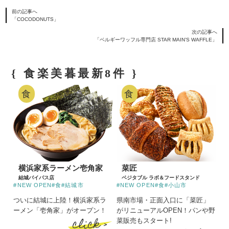
前の記事へ
「COCODONUTS」
次の記事へ
「ベルギーワッフル専門店 STAR MAIN’S WAFFLE」
{ 食楽美暮最新8件 }
食
食
横浜家系ラーメン壱角家
菜匠
結城バイパス店
ベジタブル ラボ＆フードスタンド
#NEW OPEN
#食
#結城市
#NEW OPEN
#食
#小山市
ついに結城に上陸！横浜家系ラ
県南市場・正面入口に「菜匠」
ーメン「壱角家」がオープン！
がリニューアルOPEN！パンや野
click >
菜販売もスタート!