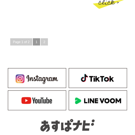
click >
Page 1 of 2
1
2