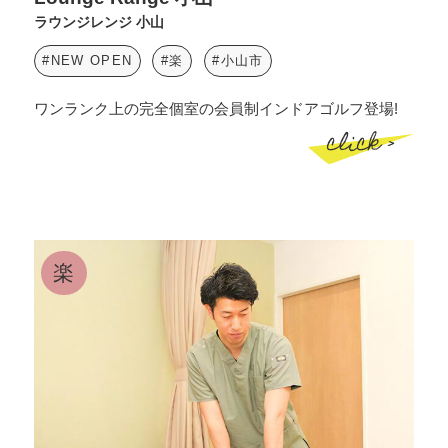
ラウンジレンジ 小山
#NEW OPEN
#楽
#小山市
ワンランク上の完全個室の会員制インドアゴルフ登場!
click >
楽