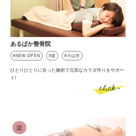
あるぱか整骨院
#NEW OPEN
#楽
#小山市
ひとりひとりに合った施術で元気なカラダ作りをサポー
ト!
click >
楽