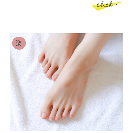
click >
楽