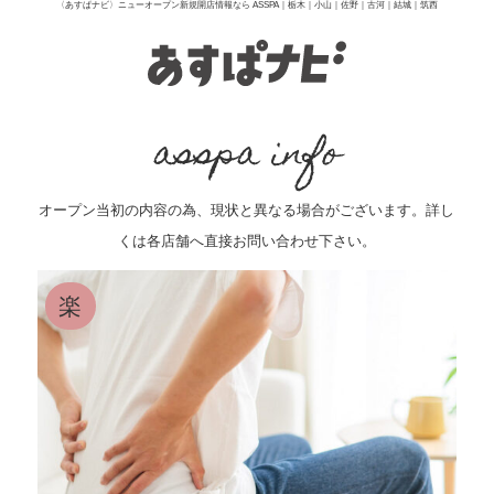
〈あすぱナビ〉ニューオープン新規開店情報なら ASSPA｜栃木｜小山｜佐野｜古河｜結城｜筑西
asspa info
オープン当初の内容の為、現状と異なる場合がございます。
詳し
くは各店舗へ直接お問い合わせ下さい。
楽