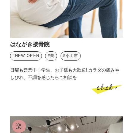
はながき接骨院
#NEW OPEN
#楽
#小山市
日曜も営業中！学生、お子様も大歓迎! カラダの痛みや
しびれ、不調を感じたらご相談を
click >
楽