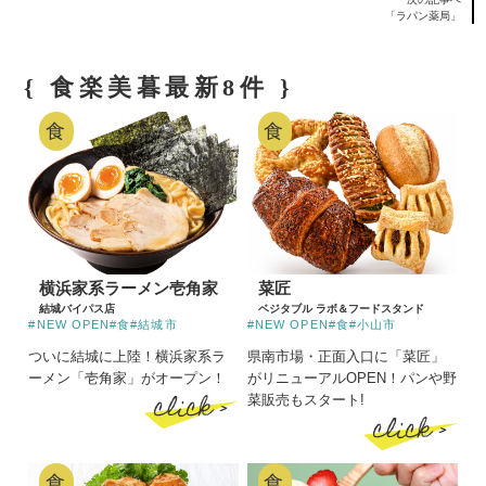
「ラパン薬局」
{ 食楽美暮最新8件 }
食
食
横浜家系ラーメン壱角家
菜匠
結城バイパス店
ベジタブル ラボ＆フードスタンド
#NEW OPEN
#食
#結城市
#NEW OPEN
#食
#小山市
ついに結城に上陸！横浜家系ラ
県南市場・正面入口に「菜匠」
ーメン「壱角家」がオープン！
がリニューアルOPEN！パンや野
click >
菜販売もスタート!
click >
食
食