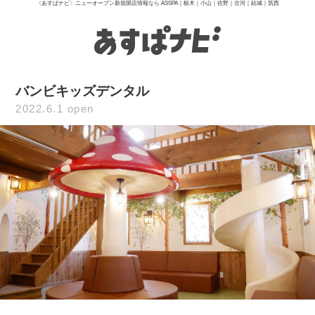
〈あすぱナビ〉ニューオープン新規開店情報なら ASSPA｜栃木｜小山｜佐野｜古河｜結城｜筑西
バンビキッズデンタル
2022.6.1 open