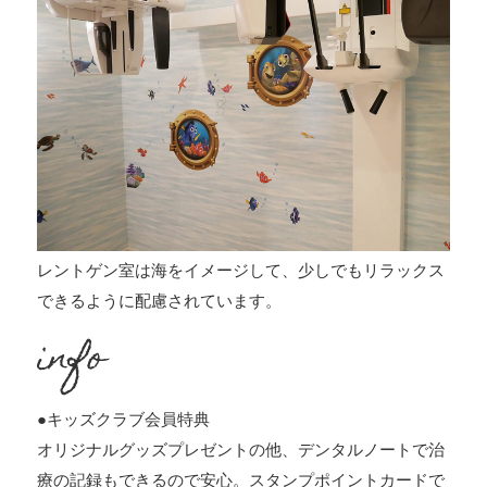
レントゲン室は海をイメージして、少しでもリラックス
できるように配慮されています。
info
●キッズクラブ会員特典
オリジナルグッズプレゼントの他、デンタルノートで治
療の記録もできるので安心。スタンプポイントカードで