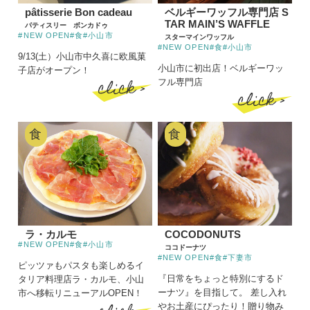
pâtisserie Bon cadeau
ベルギーワッフル専門店 S
TAR MAIN’S WAFFLE
パティスリー ボンカドゥ
#NEW OPEN
#食
#小山市
スターマインワッフル
#NEW OPEN
#食
#小山市
9/13(土）小山市中久喜に欧風菓
小山市に初出店！ベルギーワッ
子店がオープン！
click >
フル専門店
click >
食
食
ラ・カルモ
COCODONUTS
#NEW OPEN
#食
#小山市
ココドーナツ
#NEW OPEN
#食
#下妻市
ピッツァもパスタも楽しめるイ
『日常をちょっと特別にするド
タリア料理店ラ・カルモ、小山
ーナツ』を目指して。 差し入れ
市へ移転リニューアルOPEN！
やお土産にぴったり！贈り物み