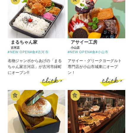
まるちゃん家
アサイー工房
古河店
小山店
#NEW OPEN
#食
#古河市
#NEW OPEN
#食
#小山市
名物ジャンボからあげの「まる
アサイー・グリークヨーグルト
ちゃん家古河店」が古河市緑町
専門店が小山市城東にオープ
にオープン!!
ン！
click >
click >
食
食