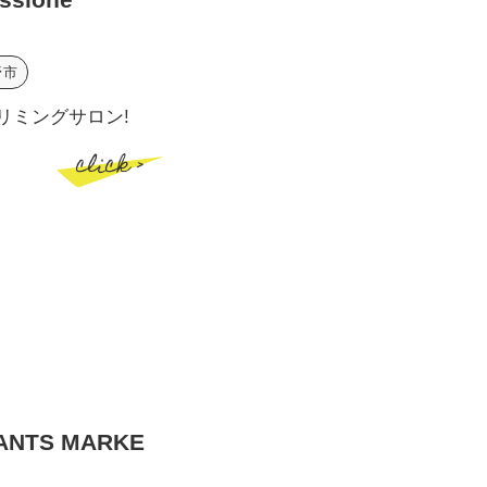
野市
リミングサロン!
click >
ANTS MARKE