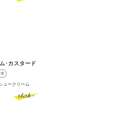
ーム･カスタード
野市
シュークリーム
click >