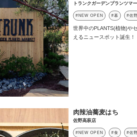
トランクガーデンプランツマ
#NEW OPEN
#暮
#佐
世界中のPLANTS(植物)
えるニュースポット誕生！
肉辣油蕎麦はち
佐野高萩店
#NEW OPEN
#食
#佐