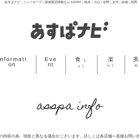
〈あすぱナビ〉ニューオープン新規開店情報なら ASSPA｜栃木｜小山｜佐野｜古河｜結城｜筑西
Informati
Eve
食
楽
し
on
nt
らく
み
ょく
asspa info
の内容の為、現状と異なる場合がございます。
詳しくは各店舗へ直接お問い