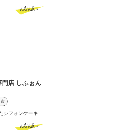
click >
門店 しふぉん
野市
たシフォンケーキ
click >