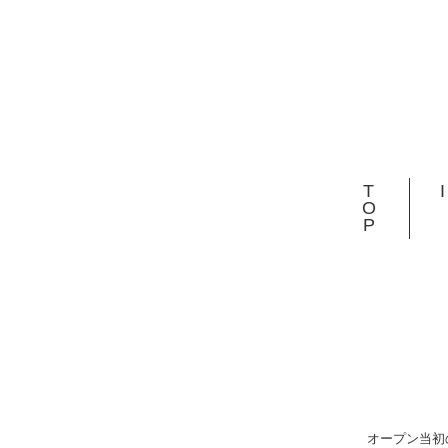
T
O
P
オープン当初