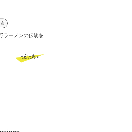
野市
野ラーメンの伝統を
。
click >
sione