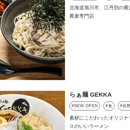
北海道旭川市、江丹別の蕎
蕎麦専門店
らぁ麺 GEKKA
#NEW OPEN
#食
#佐
素材にこだわったオリジナ
スのいいラーメン