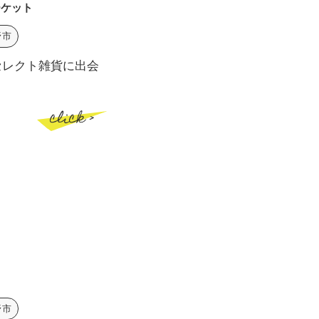
ーケット
野市
やセレクト雑貨に出会
click >
野市