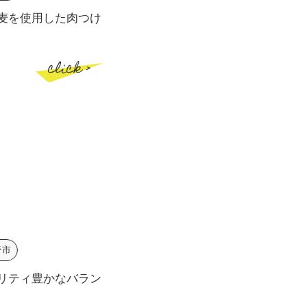
麦を使用した肉つけ
click >
野市
リティ豊かなバラン