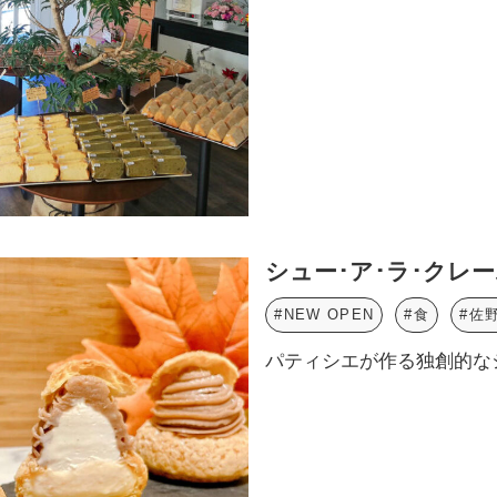
シュー･ア･ラ･クレ
#NEW OPEN
#食
#佐
パティシエが作る独創的な