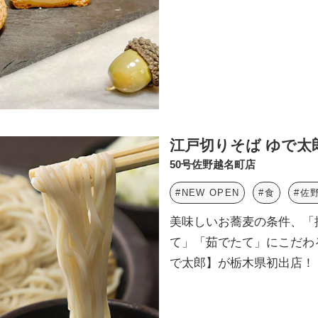
江戸切りそば ゆで太
50号佐野越名町店
#NEW OPEN
#食
#佐
美味しいお蕎麦の条件、「
て」「茹でたて」にこだわ
で太郎】が栃木県初出店！