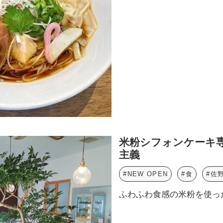
米粉シフォンケーキ専
主義
#NEW OPEN
#食
#佐
ふわふわ食感の米粉を使っ