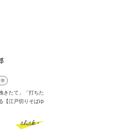
郎
野市
挽きたて」「打ちた
る【江戸切りそばゆ
click >